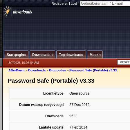
Registreren
|
Login:
Startpagina
Downloads
Top downloads
Meer
8/7/2026 10:06:04 AM
AfterDawn
>
Downloads
>
Broncodes
>
Password Safe (Portable) v3.33
Password Safe (Portable) v3.33
Licentietype
Open source
Datum waarop toegevoegd
27 Dec 2012
Downloads
952
Laatste update
7 Feb 2014