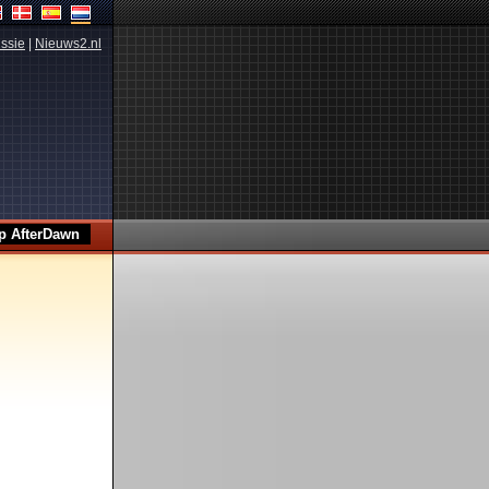
ssie
|
Nieuws2.nl