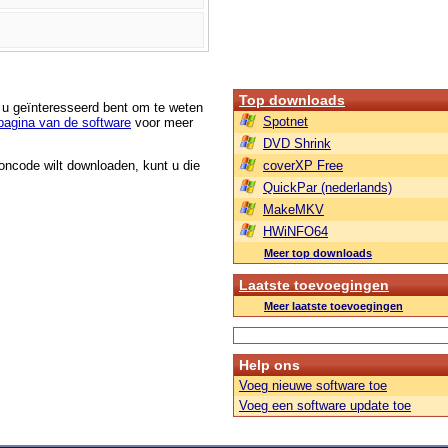
Top downloads
s u geïnteresseerd bent om te weten
Spotnet
agina van de software
voor meer
DVD Shrink
roncode wilt downloaden, kunt u die
coverXP Free
QuickPar (nederlands)
MakeMKV
HWiNFO64
Meer top downloads
Laatste toevoegingen
Meer laatste toevoegingen
Help ons
Voeg nieuwe software toe
Voeg een software update toe