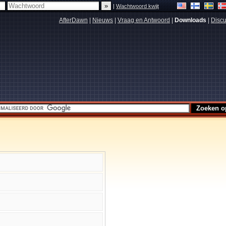
|
Wachtwoord kwijt
AfterDawn
|
Nieuws
|
Vraag en Antwoord
|
Downloads
|
Discu