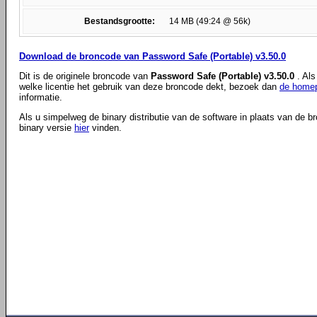
Bestandsgrootte:
14 MB (49:24 @ 56k)
Download de broncode van Password Safe (Portable) v3.50.0
Dit is de originele broncode van
Password Safe (Portable) v3.50.0
. Al
welke licentie het gebruik van deze broncode dekt, bezoek dan
de homep
informatie.
Als u simpelweg de binary distributie van de software in plaats van de b
binary versie
hier
vinden.