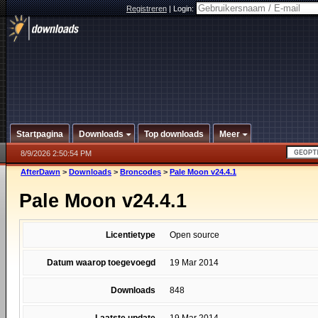
Registreren
|
Login:
Startpagina
Downloads
Top downloads
Meer
8/9/2026 2:50:54 PM
AfterDawn
>
Downloads
>
Broncodes
>
Pale Moon v24.4.1
Pale Moon v24.4.1
Licentietype
Open source
Datum waarop toegevoegd
19 Mar 2014
Downloads
848