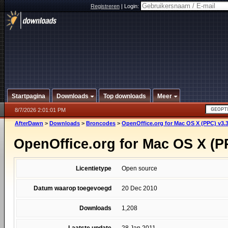
Registreren
|
Login:
Startpagina
Downloads
Top downloads
Meer
8/7/2026 2:01:01 PM
AfterDawn
>
Downloads
>
Broncodes
>
OpenOffice.org for Mac OS X (PPC) v3.3
OpenOffice.org for Mac OS X (P
Licentietype
Open source
Datum waarop toegevoegd
20 Dec 2010
Downloads
1,208