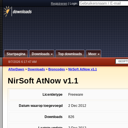
Registreren
|
Login:
Startpagina
Downloads
Top downloads
Meer
8/7/2026 6:17:47 AM
AfterDawn
>
Downloads
>
Broncodes
>
NirSoft AtNow v1.1
NirSoft AtNow v1.1
Licentietype
Freeware
Datum waarop toegevoegd
2 Dec 2012
Downloads
826