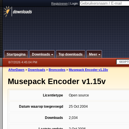
Registreren
|
Login:
Startpagina
Downloads
Top downloads
Meer
8/7/2026 4:45:04 PM
AfterDawn
>
Downloads
>
Broncodes
>
Musepack Encoder v1.15v
Musepack Encoder v1.15v
Licentietype
Open source
Datum waarop toegevoegd
25 Oct 2004
Downloads
2,034