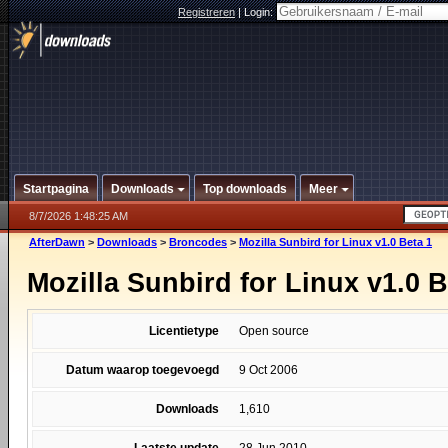
Registreren
|
Login:
Startpagina
Downloads
Top downloads
Meer
8/7/2026 1:48:25 AM
AfterDawn
>
Downloads
>
Broncodes
>
Mozilla Sunbird for Linux v1.0 Beta 1
Mozilla Sunbird for Linux v1.0 B
Licentietype
Open source
Datum waarop toegevoegd
9 Oct 2006
Downloads
1,610