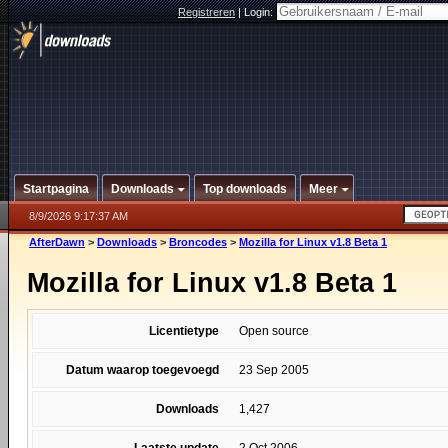
Registreren
|
Login:
Startpagina
Downloads
Top downloads
Meer
8/9/2026 9:17:37 AM
AfterDawn
>
Downloads
>
Broncodes
>
Mozilla for Linux v1.8 Beta 1
Mozilla for Linux v1.8 Beta 1
Licentietype
Open source
Datum waarop toegevoegd
23 Sep 2005
Downloads
1,427