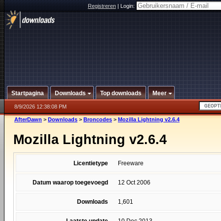
Registreren
|
Login:
Startpagina
Downloads
Top downloads
Meer
8/9/2026 12:38:08 PM
AfterDawn
>
Downloads
>
Broncodes
>
Mozilla Lightning v2.6.4
Mozilla Lightning v2.6.4
Licentietype
Freeware
Datum waarop toegevoegd
12 Oct 2006
Downloads
1,601