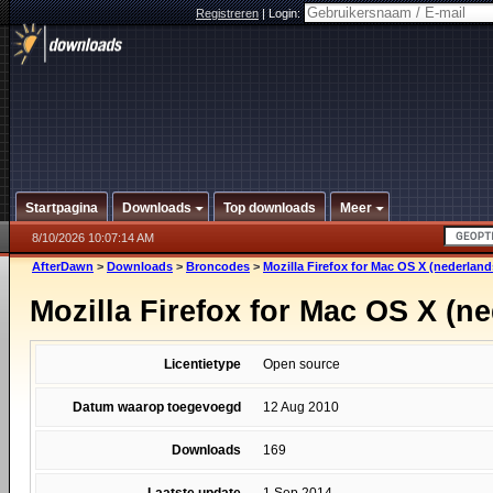
Registreren
|
Login:
Startpagina
Downloads
Top downloads
Meer
8/10/2026 10:07:14 AM
AfterDawn
>
Downloads
>
Broncodes
>
Mozilla Firefox for Mac OS X (nederland
Mozilla Firefox for Mac OS X (n
Licentietype
Open source
Datum waarop toegevoegd
12 Aug 2010
Downloads
169