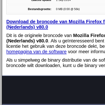
Laatste update
1 Sep 2014
Bestandsgrootte:
0 MB (0:00 @ 56k)
Download de broncode van Mozilla Firefox 
(Nederlands) v80.0
Dit is de originele broncode van
Mozilla Firef
(Nederlands) v80.0
. Als u geïnteresseerd ben
licentie het gebruik van deze broncode dekt, 
homepagina van de software
voor meer informa
Als u simpelweg de binary distributie van de so
broncode wilt downloaden, kunt u die binary ve