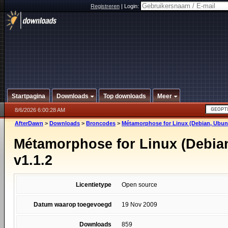
Registreren
|
Login:
Startpagina
Downloads
Top downloads
Meer
8/6/2026 6:00:28 AM
AfterDawn
>
Downloads
>
Broncodes
>
Métamorphose for Linux (Debian, Ubunt
Métamorphose for Linux (Debia
v1.1.2
Licentietype
Open source
Datum waarop toegevoegd
19 Nov 2009
Downloads
859