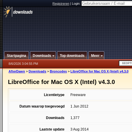
Registreren
|
Login:
Startpagina
Downloads
Top downloads
Meer
8/6/2026 3:04:55 PM
AfterDawn
>
Downloads
>
Broncodes
>
LibreOffice for Mac OS X (Intel) v4.3.0
LibreOffice for Mac OS X (Intel) v4.3.0
Licentietype
Freeware
Datum waarop toegevoegd
1 Jun 2012
Downloads
1,377
Laatste update
3 Aug 2014