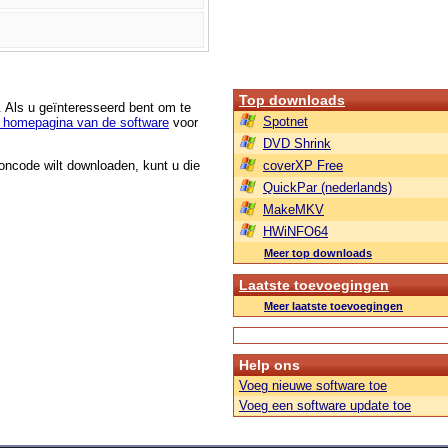
Top downloads
. Als u geïnteresseerd bent om te
Spotnet
 homepagina van de software
voor
DVD Shrink
roncode wilt downloaden, kunt u die
coverXP Free
QuickPar (nederlands)
MakeMKV
HWiNFO64
Meer top downloads
Laatste toevoegingen
Meer laatste toevoegingen
Help ons
Voeg nieuwe software toe
Voeg een software update toe