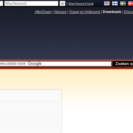
|
Wachtwoord kwijt
AfterDawn
|
Nieuws
|
Vraag en Antwoord
|
Downloads
|
Discu