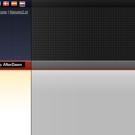
ssie
|
Nieuws2.nl