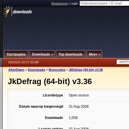
Registreren
|
Login:
Startpagina
Downloads
Top downloads
Meer
8/8/2026 10:37:33 AM
AfterDawn
>
Downloads
>
Broncodes
>
JkDefrag (64-bit) v3.36
JkDefrag (64-bit) v3.36
Licentietype
Open source
Datum waarop toegevoegd
31 Aug 2008
Downloads
1,058