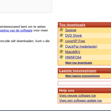
Top downloads
 geïnteresseerd bent om te weten
Spotnet
agina van de software
voor meer
DVD Shrink
roncode wilt downloaden, kunt u die
coverXP Free
QuickPar (nederlands)
MakeMKV
HWiNFO64
Meer top downloads
Laatste toevoegingen
Meer laatste toevoegingen
Help ons
Voeg nieuwe software toe
Voeg een software update toe