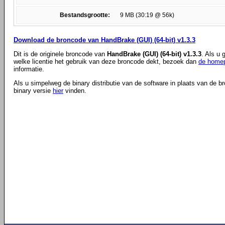
Bestandsgrootte:
9 MB (30:19 @ 56k)
Download de broncode van HandBrake (GUI) (64-bit) v1.3.3
Dit is de originele broncode van
HandBrake (GUI) (64-bit) v1.3.3
. Als u
welke licentie het gebruik van deze broncode dekt, bezoek dan
de homep
informatie.
Als u simpelweg de binary distributie van de software in plaats van de b
binary versie
hier
vinden.