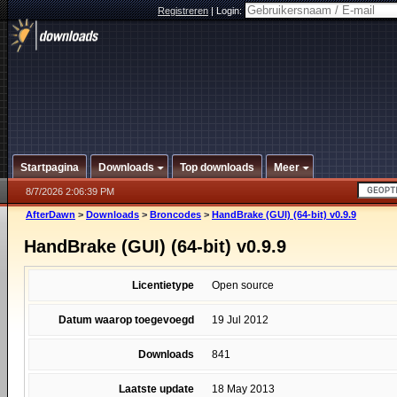
Registreren
|
Login:
Startpagina
Downloads
Top downloads
Meer
8/7/2026 2:06:39 PM
AfterDawn
>
Downloads
>
Broncodes
>
HandBrake (GUI) (64-bit) v0.9.9
HandBrake (GUI) (64-bit) v0.9.9
Licentietype
Open source
Datum waarop toegevoegd
19 Jul 2012
Downloads
841
Laatste update
18 May 2013