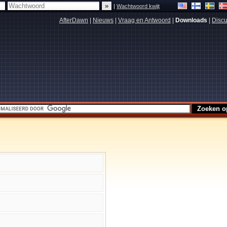
|
Wachtwoord kwijt
AfterDawn
|
Nieuws
|
Vraag en Antwoord
|
Downloads
|
Discu