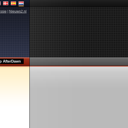
ssie
|
Nieuws2.nl