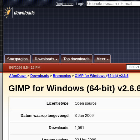
Registreren
|
Login:
Startpagina
Downloads
Top downloads
Meer
8/8/2026 8:54:12 PM
AfterDawn
>
Downloads
>
Broncodes
>
GIMP for Windows (64-bit) v2.6.6
GIMP for Windows (64-bit) v2.6.
Licentietype
Open source
Datum waarop toegevoegd
3 Jan 2009
Downloads
1,091