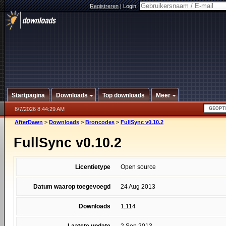
Registreren
|
Login:
Startpagina
Downloads
Top downloads
Meer
8/7/2026 8:44:29 AM
AfterDawn
>
Downloads
>
Broncodes
>
FullSync v0.10.2
FullSync v0.10.2
Licentietype
Open source
Datum waarop toegevoegd
24 Aug 2013
Downloads
1,114