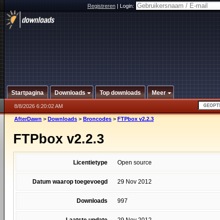
Registreren
|
Login:
Startpagina
Downloads
Top downloads
Meer
8/8/2026 6:20:02 AM
AfterDawn
>
Downloads
>
Broncodes
>
FTPbox v2.2.3
FTPbox v2.2.3
Licentietype
Open source
Datum waarop toegevoegd
29 Nov 2012
Downloads
997