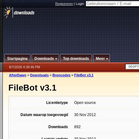
Registreren
|
Login:
Startpagina
Downloads
Top downloads
Meer
8/7/2026 4:39:46 PM
AfterDawn
>
Downloads
>
Broncodes
>
FileBot v3.1
FileBot v3.1
Licentietype
Open source
Datum waarop toegevoegd
30 Nov 2012
Downloads
892