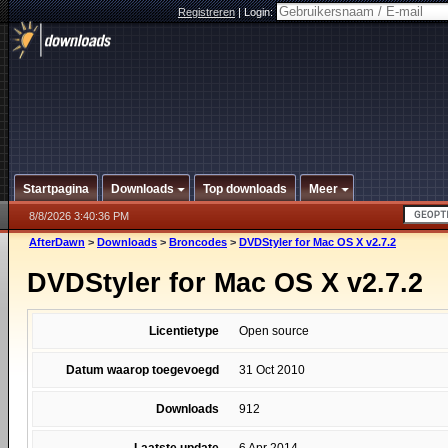
Registreren
|
Login:
Startpagina
Downloads
Top downloads
Meer
8/8/2026 3:40:36 PM
AfterDawn
>
Downloads
>
Broncodes
>
DVDStyler for Mac OS X v2.7.2
DVDStyler for Mac OS X v2.7.2
Licentietype
Open source
Datum waarop toegevoegd
31 Oct 2010
Downloads
912