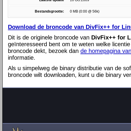
Laatste update
16 Oct 2009
Bestandsgrootte:
0 MB (0:00 @ 56k)
Download de broncode van DivFix++ for Lin
Dit is de originele broncode van
DivFix++ for L
geïnteresseerd bent om te weten welke licentie
broncode dekt, bezoek dan
de homepagina van
informatie.
Als u simpelweg de binary distributie van de so
broncode wilt downloaden, kunt u die binary ve