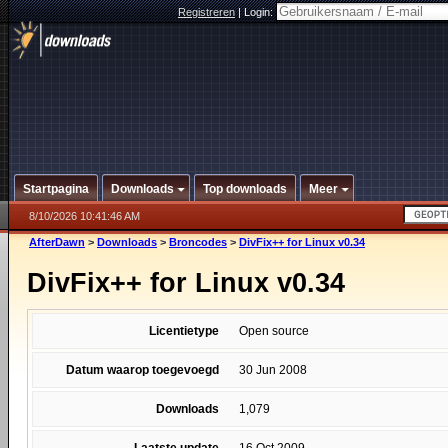
Registreren
|
Login:
Startpagina
Downloads
Top downloads
Meer
8/10/2026 10:41:46 AM
AfterDawn
>
Downloads
>
Broncodes
>
DivFix++ for Linux v0.34
DivFix++ for Linux v0.34
Licentietype
Open source
Datum waarop toegevoegd
30 Jun 2008
Downloads
1,079