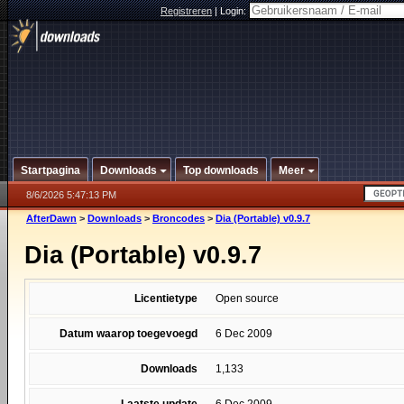
Registreren
|
Login:
Startpagina
Downloads
Top downloads
Meer
8/6/2026 5:47:13 PM
AfterDawn
>
Downloads
>
Broncodes
>
Dia (Portable) v0.9.7
Dia (Portable) v0.9.7
Licentietype
Open source
Datum waarop toegevoegd
6 Dec 2009
Downloads
1,133