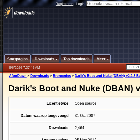
Registreren
|
Login:
Startpagina
Downloads
Top downloads
Meer
8/6/2026 7:37:45 AM
AfterDawn
>
Downloads
>
Broncodes
>
Darik's Boot and Nuke (DBAN) v2.2.8 B
Darik's Boot and Nuke (DBAN) v
Licentietype
Open source
Datum waarop toegevoegd
31 Oct 2007
Downloads
2,464