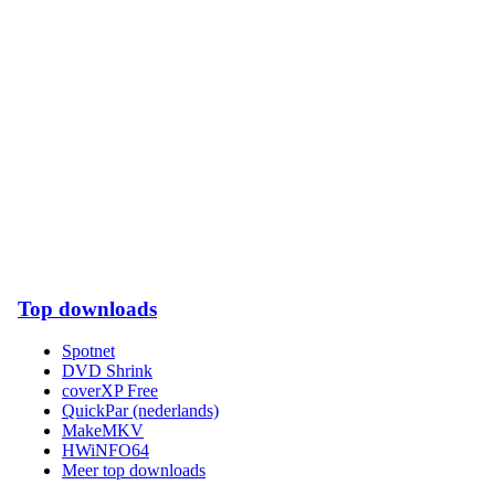
Top downloads
Spotnet
DVD Shrink
coverXP Free
QuickPar (nederlands)
MakeMKV
HWiNFO64
Meer top downloads