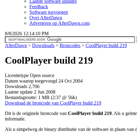
Laatste software updates
Feedback
Software toevoegen
Over AfterDawn
Adverteren op AfterDawn.com
8/8/2026 12:14:10 PM
AfterDawn
>
Downloads
>
Broncodes
>
CoolPlayer build 219
CoolPlayer build 219
Licentietype
Open source
Datum waarop toegevoegd
24 Oct 2004
Downloads
2,706
Laatste update
2 Jun 2008
Bestandsgrootte:
1 MB (2:37 @ 56k)
Download de broncode van CoolPlayer build 219
Dit is de originele broncode van
CoolPlayer build 219
. Als u geïn
informatie.
Als u simpelweg de binary distributie van de software in plaats van