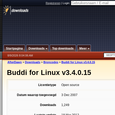
Registreren
|
Login:
Startpagina
Downloads
Top downloads
Meer
8/9/2026 8:04:06 AM
AfterDawn
>
Downloads
>
Broncodes
>
Buddi for Linux v3.4.0.15
Buddi for Linux v3.4.0.15
Licentietype
Open source
Datum waarop toegevoegd
3 Dec 2007
Downloads
1,249