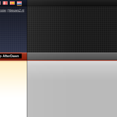
ssie
|
Nieuws2.nl