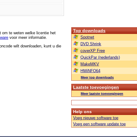
Top downloads
t om te weten welke licentie het
Spotnet
tware
voor meer informatie.
DVD Shrink
roncode wilt downloaden, kunt u die
coverXP Free
QuickPar (nederlands)
MakeMKV
HWiNFO64
Meer top downloads
Laatste toevoegingen
Meer laatste toevoegingen
Help ons
Voeg nieuwe software toe
Voeg een software update toe