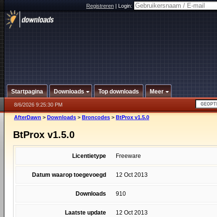
Registreren
|
Login:
Startpagina
Downloads
Top downloads
Meer
8/6/2026 9:25:30 PM
AfterDawn
>
Downloads
>
Broncodes
>
BtProx v1.5.0
BtProx v1.5.0
Licentietype
Freeware
Datum waarop toegevoegd
12 Oct 2013
Downloads
910
Laatste update
12 Oct 2013