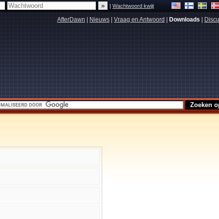
|
Wachtwoord kwijt
AfterDawn
|
Nieuws
|
Vraag en Antwoord
|
Downloads
|
Discu