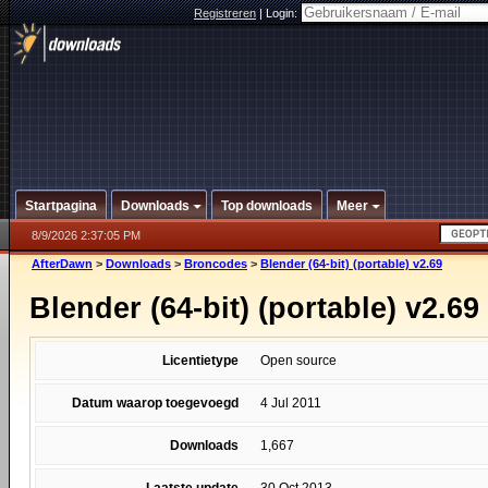
Registreren
|
Login:
Startpagina
Downloads
Top downloads
Meer
8/9/2026 2:37:05 PM
AfterDawn
>
Downloads
>
Broncodes
>
Blender (64-bit) (portable) v2.69
Blender (64-bit) (portable) v2.69
Licentietype
Open source
Datum waarop toegevoegd
4 Jul 2011
Downloads
1,667