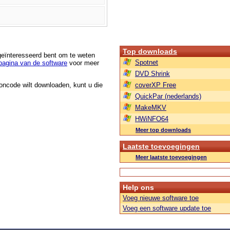
Top downloads
 geïnteresseerd bent om te weten
Spotnet
agina van de software
voor meer
DVD Shrink
roncode wilt downloaden, kunt u die
coverXP Free
QuickPar (nederlands)
MakeMKV
HWiNFO64
Meer top downloads
Laatste toevoegingen
Meer laatste toevoegingen
Help ons
Voeg nieuwe software toe
Voeg een software update toe