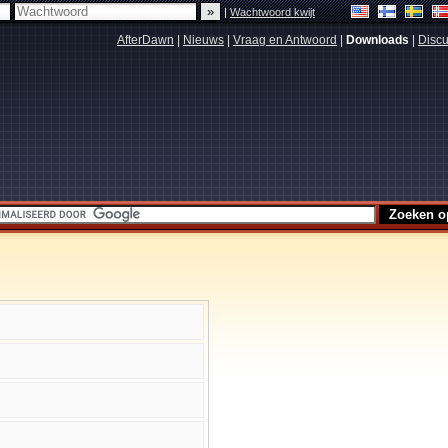
|
Wachtwoord kwijt
AfterDawn
|
Nieuws
|
Vraag en Antwoord
|
Downloads
|
Discu