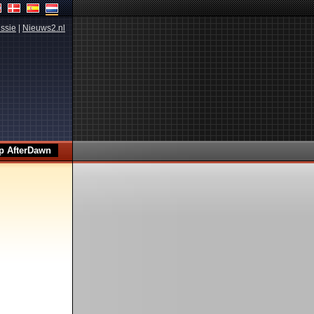
ssie
|
Nieuws2.nl