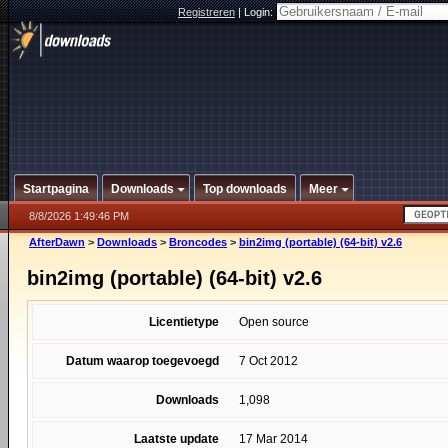
Registreren
|
Login:
Startpagina
Downloads
Top downloads
Meer
8/8/2026 1:49:46 PM
AfterDawn
>
Downloads
>
Broncodes
>
bin2img (portable) (64-bit) v2.6
bin2img (portable) (64-bit) v2.6
Licentietype
Open source
Datum waarop toegevoegd
7 Oct 2012
Downloads
1,098
Laatste update
17 Mar 2014