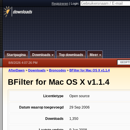
Registreren
|
Login:
Startpagina
Downloads
Top downloads
Meer
8/8/2026 4:07:26 PM
AfterDawn
>
Downloads
>
Broncodes
>
BFilter for Mac OS X v1.1.4
BFilter for Mac OS X v1.1.4
Licentietype
Open source
Datum waarop toegevoegd
29 Sep 2006
Downloads
1,350