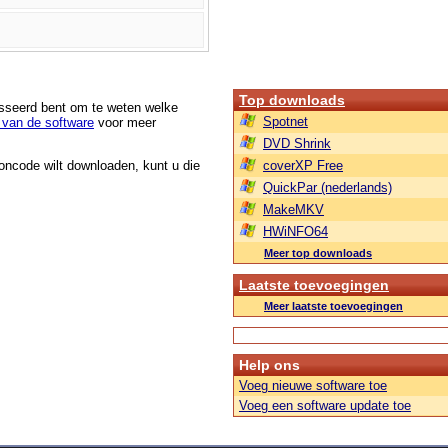
Top downloads
esseerd bent om te weten welke
Spotnet
van de software
voor meer
DVD Shrink
roncode wilt downloaden, kunt u die
coverXP Free
QuickPar (nederlands)
MakeMKV
HWiNFO64
Meer top downloads
Laatste toevoegingen
Meer laatste toevoegingen
Help ons
Voeg nieuwe software toe
Voeg een software update toe