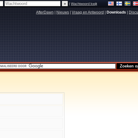
|
Wachtwoord kwijt
AfterDawn
|
Nieuws
|
Vraag en Antwoord
|
Downloads
|
Discu