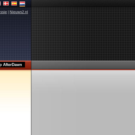
ssie
|
Nieuws2.nl