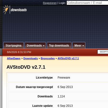
Registreren
|
Login:
Startpagina
Downloads
Top downloads
Meer
8/6/2026 8:31:53 PM
AfterDawn
>
Downloads
>
Broncodes
>
AVStoDVD v2.7.1
AVStoDVD v2.7.1
Licentietype
Freeware
Datum waarop toegevoegd
6 Sep 2013
Downloads
1,114
Laatste update
6 Sep 2013