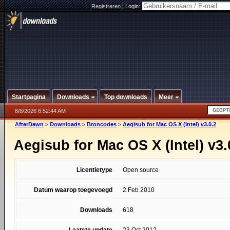
Registreren
|
Login:
Startpagina
Downloads
Top downloads
Meer
8/8/2026 6:52:44 AM
AfterDawn
>
Downloads
>
Broncodes
>
Aegisub for Mac OS X (Intel) v3.0.2
Aegisub for Mac OS X (Intel) v3.
Licentietype
Open source
Datum waarop toegevoegd
2 Feb 2010
Downloads
618