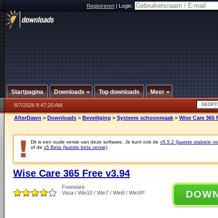
Registreren
|
Login:
Startpagina
Downloads
Top downloads
Meer
8/7/2026 8:47:20 AM
AfterDawn
>
Downloads
>
Beveiliging
>
Systeem schoonmaak
>
Wise Care 365 
Dit is een oude versie van deze software. Je kunt ook de
v5.5.2 (laatste stabiele ve
of de
v5 Beta (laatste beta versie)
.
Wise Care 365 Free v3.94
Freeware
DOW
Vista / Win10 / Win7 / Win8 / WinXP