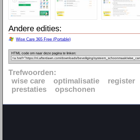
Andere edities:
Wise Care 365 Free (Portable)
HTML code om naar deze pagina te linken:
Trefwoorden:
wise care
optimalisatie
register
prestaties
opschonen