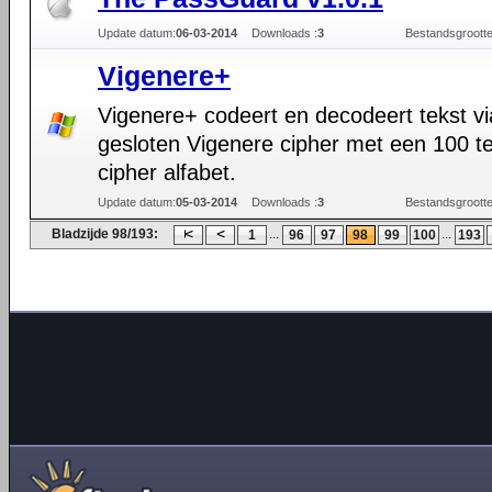
Update datum:
06-03-2014
Downloads :
3
Bestandsgrootte
Vigenere+
Vigenere+ codeert en decodeert tekst v
gesloten Vigenere cipher met een 100 t
cipher alfabet.
Update datum:
05-03-2014
Downloads :
3
Bestandsgrootte
Bladzijde 98/193:
...
...
1
96
97
98
99
100
193