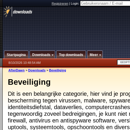
Registreren
|
Login:
Startpagina
Downloads
Top downloads
Meer
8/10/2026 10:48:54 AM
AfterDawn
>
Downloads
>
Beveiliging
Beveiliging
Dit is een belangrijke categorie, hier vind je p
bescherming tegen virussen, malware, spyware
identiteitsdiefstal, dataverlies, computercrashes,
tegenwoordig zoveel bedreigingen, je kunt nie
firewall, antivirus en antispyware software, vers
uptools, systeemtools, opschoontools en diver