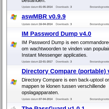
bestanden.
Update datum:
01-05-2014
Downloads :
3
Bestandsgrootte
aswMBR v0.9.9
Update datum:
16-04-2014
Downloads :
3
Bestandsgrootte
IM Password Dump v4.0
IM Password Dump is een commandoreg
om wachtwoorden te vinden van populai
Instant Messenger applicaties.
Update datum:
22-01-2017
Downloads :
3
Bestandsgrootte
Directory Compare (portable) 
Directory Compare is een back-uptool 
mappen te klonen tussen verschillende
opslagapparaten.
Update datum:
07-04-2014
Downloads :
3
Bestandsgrootte
The PassGuard v1.0.1