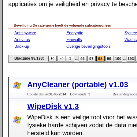
applicaties om je veiligheid en privacy te besc
Beveiliging De catergorie heeft de volgende subcatergorieen
Antispyware
Encryptie
Syste
Antivirus
Firewalls
Wacht
Back-up
Overige beveiligingstools
Bladzijde 98/193:
...
...
1
96
97
98
99
100
193
AnyCleaner (portable) v1.03
Update datum:
31-05-2014
Downloads :
3
Bestandsgrootte
WipeDisk v1.3
WipeDisk is een veilige tool voor het wi
fysieke harde schijven zodat de data ni
hersteld kan worden.