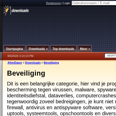
Registreren
|
Login:
Startpagina
Downloads
Top downloads
Meer
8/6/2026 3:14:13 PM
AfterDawn
>
Downloads
>
Beveiliging
Beveiliging
Dit is een belangrijke categorie, hier vind je p
bescherming tegen virussen, malware, spyware
identiteitsdiefstal, dataverlies, computercrashes,
tegenwoordig zoveel bedreigingen, je kunt nie
firewall, antivirus en antispyware software, vers
uptools, systeemtools, opschoontools en diver