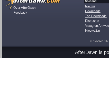
Sections:
Nieuws
Over AfterDawn
Downloads
Feedback
Top Downloads
Discussie
Vraag en Antwoo
Nieuws2.nl
© 1999-2026
AfterDawn is p