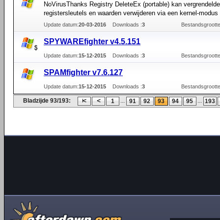
NoVirusThanks Registry DeleteEx (portable) kan vergrendelde
registersleutels en waarden verwijderen via een kernel-modus 
Update datum:
20-03-2016
Downloads :
3
Bestandsgrootte
SPYWAREfighter v4.5.151
Update datum:
15-12-2015
Downloads :
3
Bestandsgrootte
SPAMfighter v7.6.127
Update datum:
15-12-2015
Downloads :
3
Bestandsgrootte
Bladzijde 93/193:
...
...
1
91
92
93
94
95
193