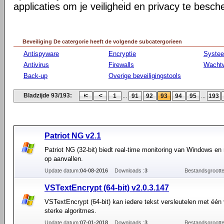
applicaties om je veiligheid en privacy te besc
Beveiliging De catergorie heeft de volgende subcatergorieen
Antispyware
Encryptie
Syste
Antivirus
Firewalls
Wacht
Back-up
Overige beveiligingstools
Bladzijde 93/193:
...
...
1
91
92
93
94
95
193
Patriot NG v2.1
Patriot NG (32-bit) biedt real-time monitoring van Windows en
op aanvallen.
Update datum:
04-08-2016
Downloads :
3
Bestandsgrootte
VSTextEncrypt (64-bit) v2.0.3.147
VSTextEncrypt (64-bit) kan iedere tekst versleutelen met één
sterke algoritmes.
Update datum:
07-01-2018
Downloads :
3
Bestandsgrootte