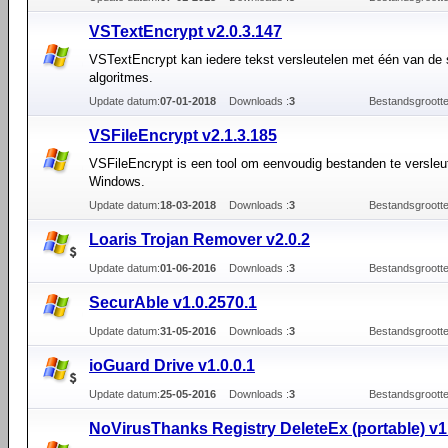
VSTextEncrypt v2.0.3.147
VSTextEncrypt kan iedere tekst versleutelen met één van de 
algoritmes.
Update datum:
07-01-2018
Downloads :
3
Bestandsgrootte
VSFileEncrypt v2.1.3.185
VSFileEncrypt is een tool om eenvoudig bestanden te versleut
Windows.
Update datum:
18-03-2018
Downloads :
3
Bestandsgrootte
Loaris Trojan Remover v2.0.2
Update datum:
01-06-2016
Downloads :
3
Bestandsgrootte
SecurAble v1.0.2570.1
Update datum:
31-05-2016
Downloads :
3
Bestandsgrootte
ioGuard Drive v1.0.0.1
Update datum:
25-05-2016
Downloads :
3
Bestandsgrootte
NoVirusThanks Registry DeleteEx (portable) v1.