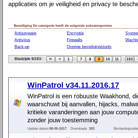
applicaties om je veiligheid en privacy te besc
Beveiliging De catergorie heeft de volgende subcatergorieen
Antispyware
Encryptie
Syste
Antivirus
Firewalls
Wacht
Back-up
Overige beveiligingstools
Bladzijde 9/193:
...
...
1
7
8
9
10
11
193
WinPatrol v34.11.2016.17
WinPatrol is een robuuste Waakhond, di
waarschuwt bij aanvallen, hijacks, malw
kritieke varanderingen aan jouw comput
zonder jouw toestemming
Update datum:
08-05-2017
Downloads :
383
Bestandsgrootte