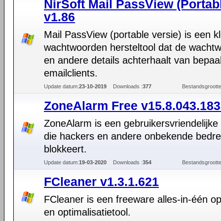
NirSoft Mail PassView (Portab
v1.86
Mail PassView (portable versie) is een kl
wachtwoorden hersteltool dat de wacht
en andere details achterhaalt van bepaa
emailclients.
Update datum:
23-10-2019
Downloads :
377
Bestandsgrootte
ZoneAlarm Free v15.8.043.18
ZoneAlarm is een gebruikersvriendelijke f
die hackers en andere onbekende bedre
blokkeert.
Update datum:
19-03-2020
Downloads :
354
Bestandsgrootte
FCleaner v1.3.1.621
FCleaner is een freeware alles-in-één o
en optimalisatietool.