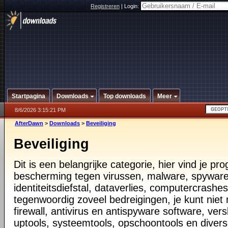
Registreren
|
Login:
Startpagina
Downloads
Top downloads
Meer
8/6/2026 3:15:21 PM
AfterDawn
>
Downloads
>
Beveiliging
Beveiliging
Dit is een belangrijke categorie, hier vind je p
bescherming tegen virussen, malware, spyware
identiteitsdiefstal, dataverlies, computercrashes,
tegenwoordig zoveel bedreigingen, je kunt nie
firewall, antivirus en antispyware software, vers
uptools, systeemtools, opschoontools en diver