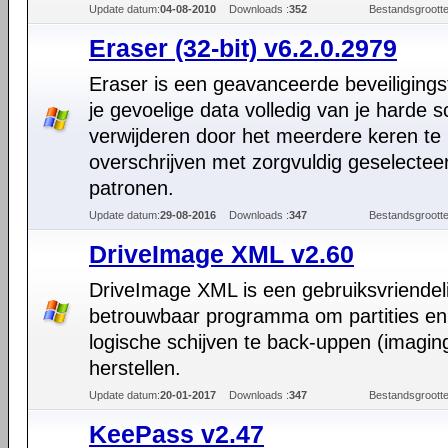
Update datum:
04-08-2010
Downloads :
352
Bestandsgrootte
Eraser (32-bit) v6.2.0.2979
Eraser is een geavanceerde beveiliging
je gevoelige data volledig van je harde sc
verwijderen door het meerdere keren te
overschrijven met zorgvuldig geselectee
patronen.
Update datum:
29-08-2016
Downloads :
347
Bestandsgrootte
DriveImage XML v2.60
DriveImage XML is een gebruiksvriendeli
betrouwbaar programma om partities en
logische schijven te back-uppen (imagin
herstellen.
Update datum:
20-01-2017
Downloads :
347
Bestandsgrootte
KeePass v2.47