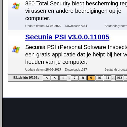
360 Total Security biedt bescherming te
virussen en andere bedreigingen op je
computer.
Update datum:
13-08-2020
Downloads :
334
Bestandsgrootte
Secunia PSI v3.0.0.11005
Secunia PSI (Personal Software Inspecto
een gratis applicatie dat je helpt bij het ve
houden van je computer.
Update datum:
28-06-2017
Downloads :
327
Bestandsgrootte
Bladzijde 9/193:
...
...
1
7
8
9
10
11
193