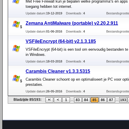
Met Free Firewall kun je bepalen welke programma''s en apps 
toegang hebben tot internet.
Update datum:
19-12-2019
Downloads :
4
Bestandsgrootte
Zemana AntiMalware (portable) v2.20.2.911
Update datum:
01-06-2016
Downloads :
4
Bestandsgrootte
VSFileEncrypt (64-bit) v2.1.3.185
VSFileEncrypt (64-bit) is een tool om eenvoudig bestanden te
in Windows.
Update datum:
18-03-2018
Downloads :
4
Bestandsgrootte
Carambis Cleaner v1.3.3.5315
Carambis Cleaner schoont op en optimaliseert je PC voor opt
prestaties.
Update datum:
26-05-2016
Downloads :
4
Bestandsgrootte
Bladzijde 85/193:
...
...
1
83
84
85
86
87
193