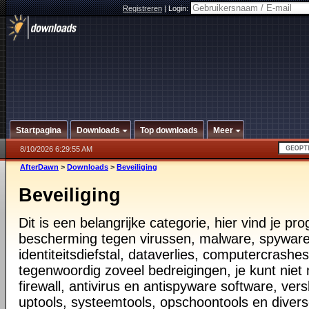
Registreren
|
Login:
Startpagina
Downloads
Top downloads
Meer
8/10/2026 6:29:55 AM
AfterDawn
>
Downloads
>
Beveiliging
Beveiliging
Dit is een belangrijke categorie, hier vind je p
bescherming tegen virussen, malware, spyware
identiteitsdiefstal, dataverlies, computercrashes,
tegenwoordig zoveel bedreigingen, je kunt nie
firewall, antivirus en antispyware software, vers
uptools, systeemtools, opschoontools en diver