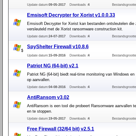
Update datum:
09-05-2017
Downloads :
4
Bestandsgrootte
Emsisoft Decrypter for Xorist v1.0.0.33
Emsisoft Decrypter for Xorist kan bestanden ontsleutelen die 
versleuteld met de Xorist ransomware construction kit.
Update datum:
24-07-2017
Downloads :
4
Bestandsgrootte
SpyShelter Firewall v10.8.6
Update datum:
15-09-2016
Downloads :
4
Bestandsgrootte
Patriot NG (64-bit) v2.1
Patriot NG (64-bit) biedt real-time monitoring van Windows en
op aanvallen.
Update datum:
04-08-2016
Downloads :
4
Bestandsgrootte
AntiRansom v3.02
AntiRansom is een tool die probeert Ransomware aanvallen te
en te stoppen.
Update datum:
19-05-2017
Downloads :
4
Bestandsgrootte
Free Firewall (32/64 bit) v2.5.1