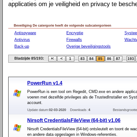
applicaties om je veiligheid en privacy te besc
Beveiliging De catergorie heeft de volgende subcatergorieen
Antispyware
Encryptie
Syste
Antivirus
Firewalls
Wacht
Back-up
Overige beveiligingstools
Bladzijde 85/193:
...
...
1
83
84
85
86
87
193
PowerRun v1.4
PowerRun is een tool om Regedit, CMD.exe en andere applicat
voeren met dezelfde privileges als de TrustedInstaller en Sy
account.
Update datum:
02-03-2020
Downloads :
4
Bestandsgrootte
Nirsoft CredentialsFileView (64-bit) v1.06
Nirsoft CredentialsFileView (64-bit) ontsleutelt en toont de w
en andere data opgeslagen in Windows-referenties.