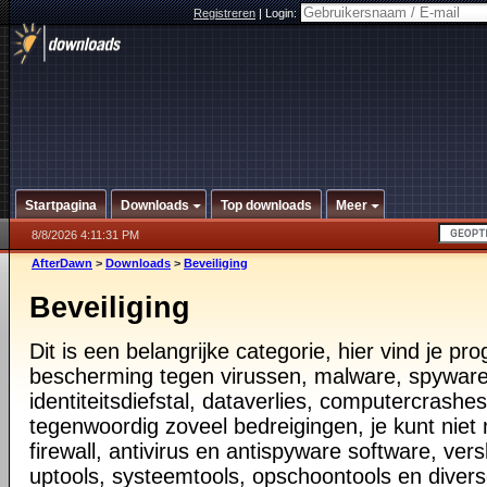
Registreren
|
Login:
Startpagina
Downloads
Top downloads
Meer
8/8/2026 4:11:31 PM
AfterDawn
>
Downloads
>
Beveiliging
Beveiliging
Dit is een belangrijke categorie, hier vind je p
bescherming tegen virussen, malware, spyware
identiteitsdiefstal, dataverlies, computercrashes,
tegenwoordig zoveel bedreigingen, je kunt nie
firewall, antivirus en antispyware software, vers
uptools, systeemtools, opschoontools en diver