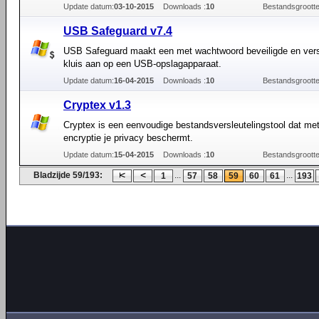
Update datum:
03-10-2015
Downloads :
10
Bestandsgrootte
USB Safeguard v7.4
USB Safeguard maakt een met wachtwoord beveiligde en vers
kluis aan op een USB-opslagapparaat.
Update datum:
16-04-2015
Downloads :
10
Bestandsgrootte
Cryptex v1.3
Cryptex is een eenvoudige bestandsversleutelingstool dat m
encryptie je privacy beschermt.
Update datum:
15-04-2015
Downloads :
10
Bestandsgrootte
Bladzijde 59/193:
...
...
1
57
58
59
60
61
193