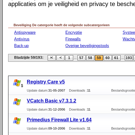
applicaties om je veiligheid en privacy te besc
Beveiliging De catergorie heeft de volgende subcatergorieen
Antispyware
Encryptie
Syste
Antivirus
Firewalls
Wacht
Back-up
Overige beveiligingstools
Bladzijde 59/193:
...
...
1
57
58
59
60
61
193
Registry Care v5
Update datum:
31-05-2007
Downloads :
11
Bestandsgrootte
VCatch Basic v7.3.1.2
Update datum:
31-12-2006
Downloads :
11
Bestandsgrootte
Primedius Firewall Lite v1.64
Update datum:
09-10-2006
Downloads :
11
Bestandsgrootte