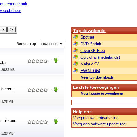
em schoonmaak
woordbeheer
Top downloads
Spotnet
Sorteren op:
DVD Shrink
coverXP Free
QuickPar (nederlands)
ata.
MakeMKV
:
26.86 kB
HWiNFO64
Meer top downloads
Laatste toevoegingen
niseren,
Meer laatste toevoegingen
:
3.75 MB
Help ons
Voeg nieuwe software toe
imaliseer-
Voeg een software update toe
:
1.23 MB