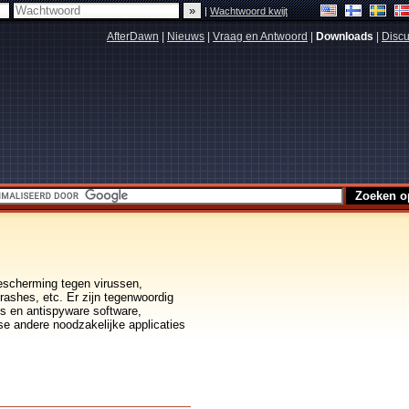
|
Wachtwoord kwijt
AfterDawn
|
Nieuws
|
Vraag en Antwoord
|
Downloads
|
Discu
 bescherming tegen virussen,
rashes, etc. Er zijn tegenwoordig
us en antispyware software,
se andere noodzakelijke applicaties