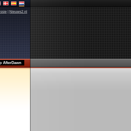
ssie
|
Nieuws2.nl