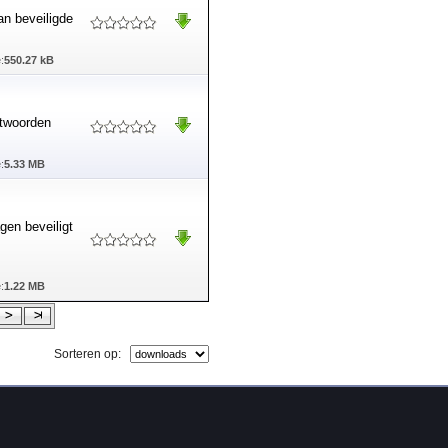
n beveiligde
:
550.27 kB
htwoorden
:
5.33 MB
gen beveiligt
:
1.22 MB
Sorteren op: