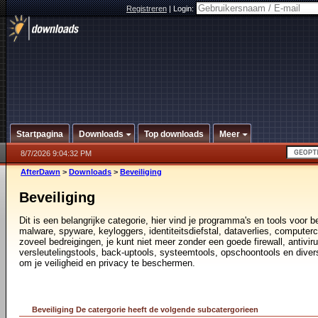
Registreren
|
Login:
Startpagina
Downloads
Top downloads
Meer
8/7/2026 9:04:32 PM
AfterDawn
>
Downloads
>
Beveiliging
Beveiliging
Dit is een belangrijke categorie, hier vind je programma's en tools voor
malware, spyware, keyloggers, identiteitsdiefstal, dataverlies, computerc
zoveel bedreigingen, je kunt niet meer zonder een goede firewall, antivir
versleutelingstools, back-uptools, systeemtools, opschoontools en diver
om je veiligheid en privacy te beschermen.
Beveiliging De catergorie heeft de volgende subcatergorieen