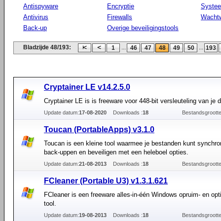
Antispyware
Encryptie
Syste
Antivirus
Firewalls
Wacht
Back-up
Overige beveiligingstools
Bladzijde 48/193:
...
...
1
46
47
48
49
50
193
Cryptainer LE v14.2.5.0
Cryptainer LE is is freeware voor 448-bit versleuteling van je d
Update datum:
17-08-2020
Downloads :
18
Bestandsgrootte
Toucan (PortableApps) v3.1.0
Toucan is een kleine tool waarmee je bestanden kunt synchro
back-uppen en beveiligen met een heleboel opties.
Update datum:
21-08-2013
Downloads :
18
Bestandsgrootte
FCleaner (Portable U3) v1.3.1.621
FCleaner is een freeware alles-in-één Windows opruim- en opt
tool.
Update datum:
19-08-2013
Downloads :
18
Bestandsgrootte