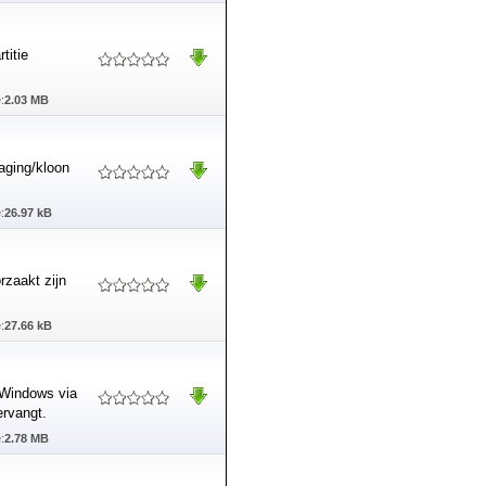
titie
:
2.03 MB
maging/kloon
:
26.97 kB
rzaakt zijn
:
27.66 kB
 Windows via
rvangt.
:
2.78 MB