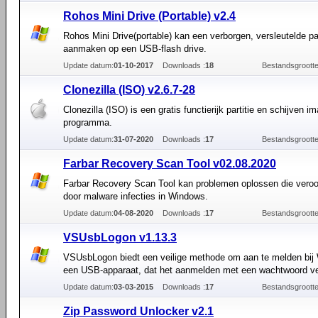
Rohos Mini Drive (Portable) v2.4
Rohos Mini Drive(portable) kan een verborgen, versleutelde par
aanmaken op een USB-flash drive.
Update datum:
01-10-2017
Downloads :
18
Bestandsgrootte
Clonezilla (ISO) v2.6.7-28
Clonezilla (ISO) is een gratis functierijk partitie en schijven i
programma.
Update datum:
31-07-2020
Downloads :
17
Bestandsgrootte
Farbar Recovery Scan Tool v02.08.2020
Farbar Recovery Scan Tool kan problemen oplossen die veroo
door malware infecties in Windows.
Update datum:
04-08-2020
Downloads :
17
Bestandsgrootte
VSUsbLogon v1.13.3
VSUsbLogon biedt een veilige methode om aan te melden bij
een USB-apparaat, dat het aanmelden met een wachtwoord ve
Update datum:
03-03-2015
Downloads :
17
Bestandsgrootte
Zip Password Unlocker v2.1