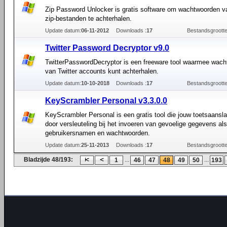
Zip Password Unlocker is gratis software om wachtwoorden va
zip-bestanden te achterhalen.
Update datum:
06-11-2012
Downloads :
17
Bestandsgrootte
Twitter Password Decryptor v9.0
TwitterPasswordDecryptor is een freeware tool waarmee wac
van Twitter accounts kunt achterhalen.
Update datum:
10-10-2018
Downloads :
17
Bestandsgrootte
KeyScrambler Personal v3.3.0.0
KeyScrambler Personal is een gratis tool die jouw toetsaansla
door versleuteling bij het invoeren van gevoelige gegevens als
gebruikersnamen en wachtwoorden.
Update datum:
25-11-2013
Downloads :
17
Bestandsgrootte
Bladzijde 48/193:
...
...
1
46
47
48
49
50
193