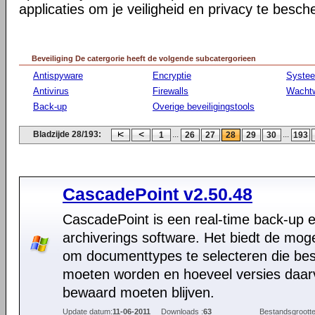
applicaties om je veiligheid en privacy te besc
Beveiliging De catergorie heeft de volgende subcatergorieen
Antispyware
Encryptie
Syste
Antivirus
Firewalls
Wacht
Back-up
Overige beveiligingstools
Bladzijde 28/193:
...
...
1
26
27
28
29
30
193
CascadePoint v2.50.48
CascadePoint is een real-time back-up 
archiverings software. Het biedt de moge
om documenttypes te selecteren die b
moeten worden en hoeveel versies daar
bewaard moeten blijven.
Update datum:
11-06-2011
Downloads :
63
Bestandsgrootte