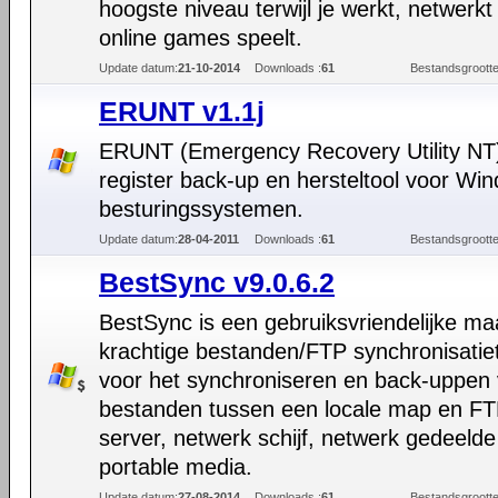
hoogste niveau terwijl je werkt, netwerkt
online games speelt.
Update datum:
21-10-2014
Downloads :
61
Bestandsgrootte
ERUNT v1.1j
ERUNT (Emergency Recovery Utility NT)
register back-up en hersteltool voor Wi
besturingssystemen.
Update datum:
28-04-2011
Downloads :
61
Bestandsgrootte
BestSync v9.0.6.2
BestSync is een gebruiksvriendelijke ma
krachtige bestanden/FTP synchronisatiet
voor het synchroniseren en back-uppen
bestanden tussen een locale map en F
server, netwerk schijf, netwerk gedeeld
portable media.
Update datum:
27-08-2014
Downloads :
61
Bestandsgrootte