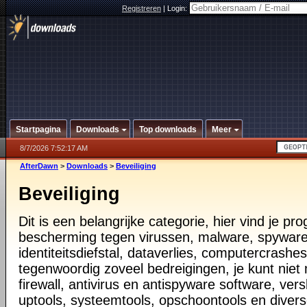
Registreren
|
Login:
Startpagina
Downloads
Top downloads
Meer
8/7/2026 7:52:17 AM
AfterDawn
>
Downloads
>
Beveiliging
Beveiliging
Dit is een belangrijke categorie, hier vind je p
bescherming tegen virussen, malware, spyware
identiteitsdiefstal, dataverlies, computercrashes,
tegenwoordig zoveel bedreigingen, je kunt nie
firewall, antivirus en antispyware software, vers
uptools, systeemtools, opschoontools en diver