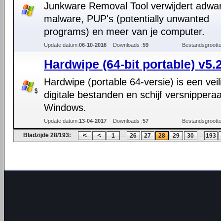
Junkware Removal Tool verwijdert adwa
malware, PUP's (potentially unwanted
programs) en meer van je computer.
Update datum:
06-10-2016
Downloads :
59
Bestandsgrootte
Hardwipe (64-bit portable) v5.
Hardwipe (portable 64-versie) is een veil
digitale bestanden en schijf versnippera
Windows.
Update datum:
13-04-2017
Downloads :
57
Bestandsgrootte
Bladzijde 28/193:
...
...
1
26
27
28
29
30
193