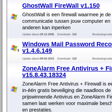
GhostWall FireWall v1.150
GhostWall is een firewall waarmee je de
communicatie tussen jouw computer en 
anderen kan inperken
Update datum:
29-12-2006
Downloads :
119
Bestandsgrootte
Windows Mail Password Reco
v1.4.6.149
Update datum:
09-02-2015
Downloads :
118
Bestandsgrootte
ZoneAlarm Free Antivirus + Fi
v15.8.43.18324
ZoneAlarm Free Antivirus + Firewall is ee
in-één gratis beveiliging die naadloos de
prijswinnende Antivirus en ZoneAlarm Fi
samen laat werken voor maximale besc
en prestaties.