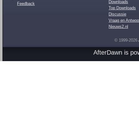
Downloads
Feedback
Top Downloads
Discussie
Vraag en Antwoo
Nieuws2.nl
© 1999-2026
AfterDawn is p