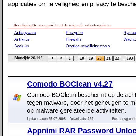
applicaties om je veiligheid en privacy te besc
Beveiliging De catergorie heeft de volgende subcatergorieen
Antispyware
Encryptie
Syste
Antivirus
Firewalls
Wacht
Back-up
Overige beveiligingstools
Bladzijde 20/193:
...
...
1
18
19
20
21
22
193
Comodo BOClean v4.27
Comodo BOClean beschermt op de acht
tegen malware, door het geheugen te m
op malware gerelateerde activiteiten.
Update datum:
25-07-2008
Downloads :
124
Bestandsgrootte
Appnimi RAR Password Unloc