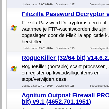
Update datum:
19-03-2020
Downloads :
117
Bestandsgrootte
Filezilla Password Decryptor 
Filezilla Password Decryptor is een tool
waarmee je FTP-wachtwoorden die zijn
opgeslagen door de FileZilla applicatie k
herstellen.
Update datum:
15-01-2014
Downloads :
115
Bestandsgrootte
RogueKiller (32/64 bit) v14.6.2
RogueKiller (portable) scant processen, 
en register op kwaadwillige items en
stopt/verwijdert deze.
Update datum:
27-07-2020
Downloads :
115
Bestandsgrootte
Agnitum Outpost Firewall PRO
bit) v9.1 (4652.701.1951)