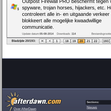
Outpost Firewall PRO beschermt tegen
spyware, trojan horses, hijackers, etc. H
controleert alle in- en uitgaande verkeer
blokkeert alle mogelijke kwaadwillige
communicatie.
Update datum:
05-08-2014
Downloads :
114
Bestandsgrootte
Bladzijde 20/193:
...
...
1
18
19
20
21
22
193
Sections:
Nieuws
Over AfterDawn