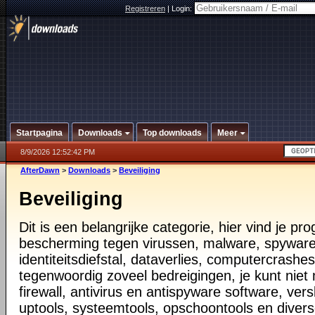
Registreren
|
Login:
Startpagina
Downloads
Top downloads
Meer
8/9/2026 12:52:42 PM
AfterDawn
>
Downloads
>
Beveiliging
Beveiliging
Dit is een belangrijke categorie, hier vind je p
bescherming tegen virussen, malware, spyware
identiteitsdiefstal, dataverlies, computercrashes,
tegenwoordig zoveel bedreigingen, je kunt nie
firewall, antivirus en antispyware software, vers
uptools, systeemtools, opschoontools en diver