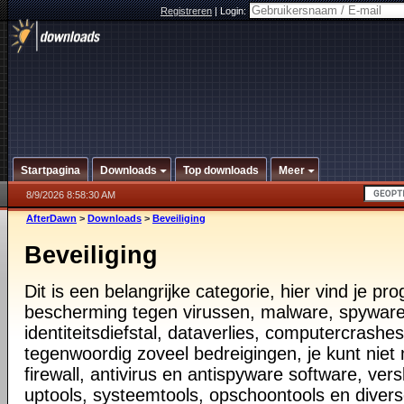
Registreren
|
Login:
Startpagina
Downloads
Top downloads
Meer
8/9/2026 8:58:30 AM
AfterDawn
>
Downloads
>
Beveiliging
Beveiliging
Dit is een belangrijke categorie, hier vind je p
bescherming tegen virussen, malware, spyware
identiteitsdiefstal, dataverlies, computercrashes,
tegenwoordig zoveel bedreigingen, je kunt nie
firewall, antivirus en antispyware software, vers
uptools, systeemtools, opschoontools en diver