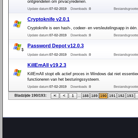
ontgrendelen om privacyredenen.
Update datum:
07-02-2019
Downloads :
0
Bestandsgrootte
Cryptoknife v2.0.1
Cryptoknife is een hash-, codeer- en versleutelingsapp in één.
Update datum:
07-02-2019
Downloads :
0
Bestandsgrootte
Password Depot v12.0.3
Update datum:
07-02-2019
Downloads :
0
Bestandsgrootte
KillEmAll v19.2.3
KillEmAll stopt elk actief proces in Windows dat niet essentiee
functioneren van het besturingssysteem.
Update datum:
07-02-2019
Downloads :
0
Bestandsgrootte
Bladzijde 190/193:
...
1
188
189
190
191
192
193