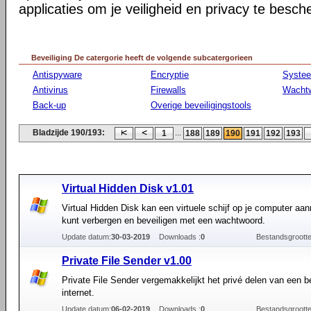
applicaties om je veiligheid en privacy te besc
Beveiliging De catergorie heeft de volgende subcatergorieen
Antispyware
Encryptie
Syste
Antivirus
Firewalls
Wacht
Back-up
Overige beveiligingstools
Bladzijde 190/193:
...
1
188
189
190
191
192
193
Virtual Hidden Disk v1.01
Virtual Hidden Disk kan een virtuele schijf op je computer aa
kunt verbergen en beveiligen met een wachtwoord.
Update datum:
30-03-2019
Downloads :
0
Bestandsgrootte
Private File Sender v1.00
Private File Sender vergemakkelijkt het privé delen van een b
internet.
Update datum:
06-02-2019
Downloads :
0
Bestandsgrootte