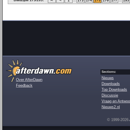
Bladzijde 175/193:
...
...
1
173
174
175
176
177
193
Sections:
Nieuws
Over AfterDawn
Downloads
Feedback
Top Downloads
Discussie
Vraag en Antwoo
Nieuws2.nl
© 1999-2026