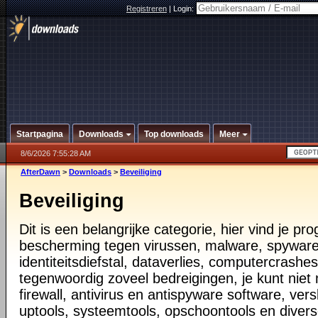
Registreren
|
Login:
Startpagina
Downloads
Top downloads
Meer
8/6/2026 7:55:28 AM
AfterDawn
>
Downloads
>
Beveiliging
Beveiliging
Dit is een belangrijke categorie, hier vind je p
bescherming tegen virussen, malware, spyware
identiteitsdiefstal, dataverlies, computercrashes,
tegenwoordig zoveel bedreigingen, je kunt nie
firewall, antivirus en antispyware software, vers
uptools, systeemtools, opschoontools en diver