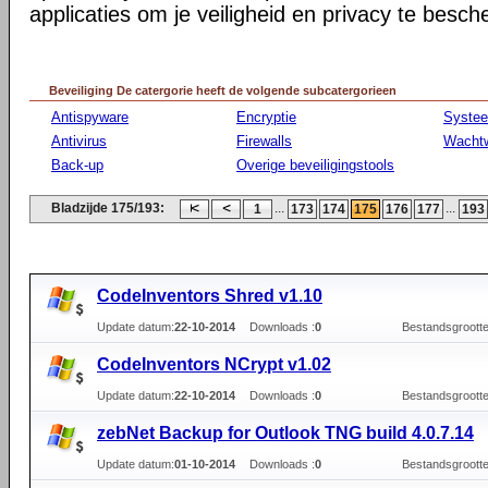
applicaties om je veiligheid en privacy te besc
Beveiliging De catergorie heeft de volgende subcatergorieen
Antispyware
Encryptie
Syste
Antivirus
Firewalls
Wacht
Back-up
Overige beveiligingstools
Bladzijde 175/193:
...
...
1
173
174
175
176
177
193
CodeInventors Shred v1.10
Update datum:
22-10-2014
Downloads :
0
Bestandsgrootte
CodeInventors NCrypt v1.02
Update datum:
22-10-2014
Downloads :
0
Bestandsgrootte
zebNet Backup for Outlook TNG build 4.0.7.14
Update datum:
01-10-2014
Downloads :
0
Bestandsgrootte