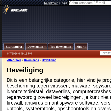
Registreren
|
Login:
Startpagina
Downloads
Top downloads
Meer
8/7/2026 6:49:15 PM
AfterDawn
>
Downloads
>
Beveiliging
Beveiliging
Dit is een belangrijke categorie, hier vind je p
bescherming tegen virussen, malware, spyware
identiteitsdiefstal, dataverlies, computercrashes,
tegenwoordig zoveel bedreigingen, je kunt nie
firewall, antivirus en antispyware software, vers
uptools, systeemtools, opschoontools en diver