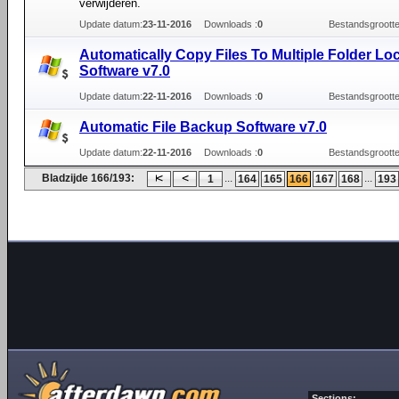
verwijderen.
Update datum:
23-11-2016
Downloads :
0
Bestandsgrootte
Automatically Copy Files To Multiple Folder Lo
Software v7.0
Update datum:
22-11-2016
Downloads :
0
Bestandsgrootte
Automatic File Backup Software v7.0
Update datum:
22-11-2016
Downloads :
0
Bestandsgrootte
Bladzijde 166/193:
...
...
1
164
165
166
167
168
193
Sections: