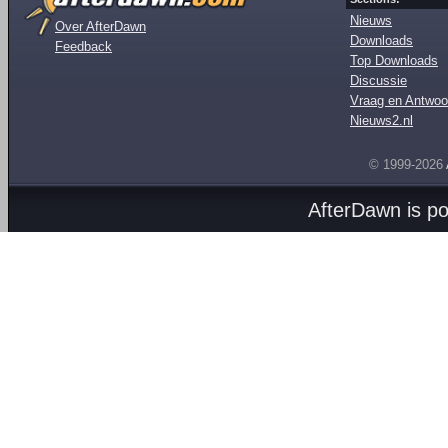
Nieuws
Over AfterDawn
Downloads
Feedback
Top Downloads
Discussie
Vraag en Antwoo
Nieuws2.nl
© 1999-2026
AfterDawn is p