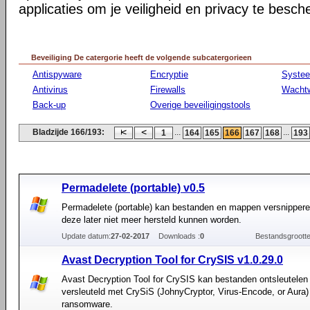
applicaties om je veiligheid en privacy te besc
Beveiliging De catergorie heeft de volgende subcatergorieen
Antispyware
Encryptie
Syste
Antivirus
Firewalls
Wacht
Back-up
Overige beveiligingstools
Bladzijde 166/193:
...
...
1
164
165
166
167
168
193
Permadelete (portable) v0.5
Permadelete (portable) kan bestanden en mappen versnippere
deze later niet meer hersteld kunnen worden.
Update datum:
27-02-2017
Downloads :
0
Bestandsgrootte
Avast Decryption Tool for CrySIS v1.0.29.0
Avast Decryption Tool for CrySIS kan bestanden ontsleutelen 
versleuteld met CrySiS (JohnyCryptor, Virus-Encode, or Aura)
ransomware.