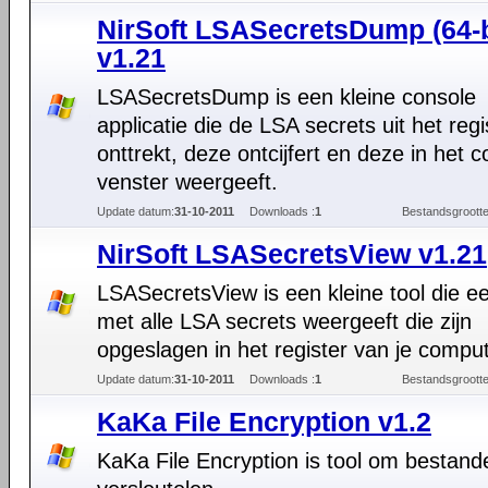
NirSoft LSASecretsDump (64-b
v1.21
LSASecretsDump is een kleine console
applicatie die de LSA secrets uit het regi
onttrekt, deze ontcijfert en deze in het c
venster weergeeft.
Update datum:
31-10-2011
Downloads :
1
Bestandsgrootte
NirSoft LSASecretsView v1.21
LSASecretsView is een kleine tool die een
met alle LSA secrets weergeeft die zijn
opgeslagen in het register van je comput
Update datum:
31-10-2011
Downloads :
1
Bestandsgrootte
KaKa File Encryption v1.2
KaKa File Encryption is tool om bestand