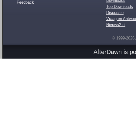
Downloads
Feedback
Top Downloads
Discussie
Vraag en Antwoo
Nieuws2.nl
© 1999-2026
AfterDawn is p