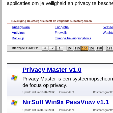
applicaties om je veiligheid en privacy te besc
Beveiliging De catergorie heeft de volgende subcatergorieen
Antispyware
Encryptie
Syste
Antivirus
Firewalls
Wacht
Back-up
Overige beveiligingstools
Bladzijde 156/193:
...
...
1
154
155
156
157
158
193
Privacy Master v1.0
Privacy Master is een systeemopschoon
de focus op privacy.
Update datum:
10-04-2012
Downloads :
1
Bestandsgrootte
NirSoft Win9x PassView v1.1
Update datum:
01-12-2011
Downloads :
1
Bestandsgrootte