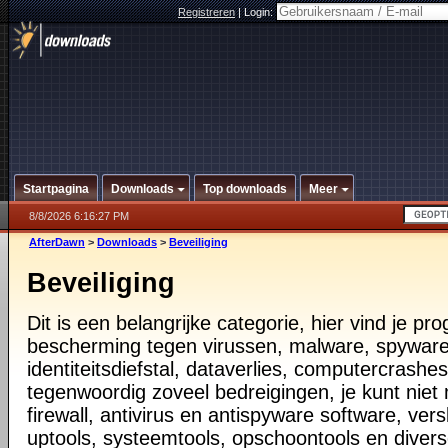
Registreren
|
Login:
Startpagina
Downloads
Top downloads
Meer
8/8/2026 6:16:27 PM
AfterDawn
>
Downloads
>
Beveiliging
Beveiliging
Dit is een belangrijke categorie, hier vind je p
bescherming tegen virussen, malware, spyware
identiteitsdiefstal, dataverlies, computercrashes,
tegenwoordig zoveel bedreigingen, je kunt nie
firewall, antivirus en antispyware software, vers
uptools, systeemtools, opschoontools en diver