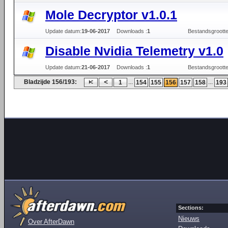
Mole Decryptor v1.0.1
Update datum:
19-06-2017
Downloads :
1
Bestandsgrootte
Disable Nvidia Telemetry v1.0
Update datum:
21-06-2017
Downloads :
1
Bestandsgrootte
Bladzijde 156/193:
...
...
1
154
155
156
157
158
193
Sections:
Nieuws
Over AfterDawn