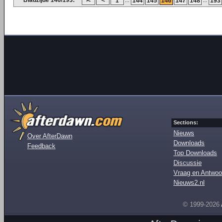
Bladzijde 146/193:
...
...
1
144
145
146
147
148
193
Sections:
Nieuws
Over AfterDawn
Downloads
Feedback
Top Downloads
Discussie
Vraag en Antwoo
Nieuws2.nl
© 1999-2026