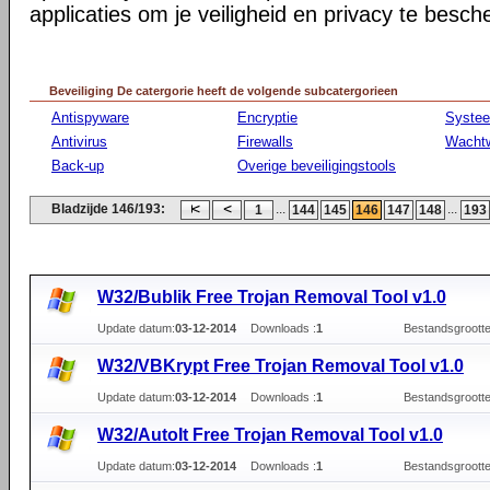
applicaties om je veiligheid en privacy te besc
Beveiliging De catergorie heeft de volgende subcatergorieen
Antispyware
Encryptie
Syste
Antivirus
Firewalls
Wacht
Back-up
Overige beveiligingstools
Bladzijde 146/193:
...
...
1
144
145
146
147
148
193
W32/Bublik Free Trojan Removal Tool v1.0
Update datum:
03-12-2014
Downloads :
1
Bestandsgrootte
W32/VBKrypt Free Trojan Removal Tool v1.0
Update datum:
03-12-2014
Downloads :
1
Bestandsgrootte
W32/AutoIt Free Trojan Removal Tool v1.0
Update datum:
03-12-2014
Downloads :
1
Bestandsgrootte