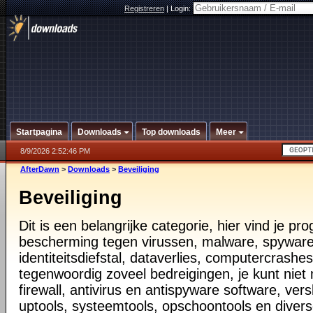
Registreren
|
Login:
Startpagina
Downloads
Top downloads
Meer
8/9/2026 2:52:46 PM
AfterDawn
>
Downloads
>
Beveiliging
Beveiliging
Dit is een belangrijke categorie, hier vind je p
bescherming tegen virussen, malware, spyware
identiteitsdiefstal, dataverlies, computercrashes,
tegenwoordig zoveel bedreigingen, je kunt nie
firewall, antivirus en antispyware software, vers
uptools, systeemtools, opschoontools en diver