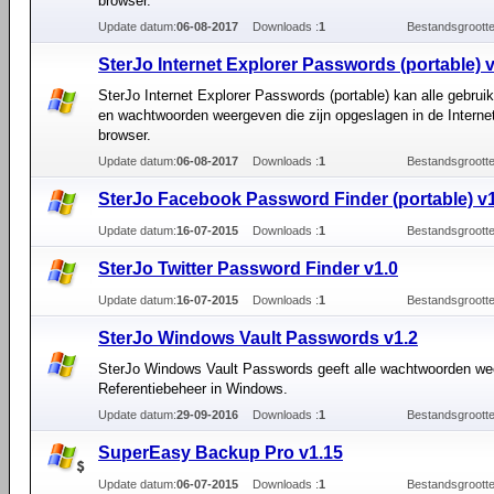
browser.
Update datum:
06-08-2017
Downloads :
1
Bestandsgrootte
SterJo Internet Explorer Passwords (portable) 
SterJo Internet Explorer Passwords (portable) kan alle gebru
en wachtwoorden weergeven die zijn opgeslagen in de Interne
browser.
Update datum:
06-08-2017
Downloads :
1
Bestandsgrootte
SterJo Facebook Password Finder (portable) v
Update datum:
16-07-2015
Downloads :
1
Bestandsgrootte
SterJo Twitter Password Finder v1.0
Update datum:
16-07-2015
Downloads :
1
Bestandsgrootte
SterJo Windows Vault Passwords v1.2
SterJo Windows Vault Passwords geeft alle wachtwoorden wee
Referentiebeheer in Windows.
Update datum:
29-09-2016
Downloads :
1
Bestandsgrootte
SuperEasy Backup Pro v1.15
Update datum:
06-07-2015
Downloads :
1
Bestandsgrootte