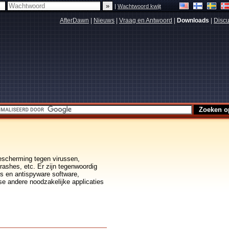
|
Wachtwoord kwijt
AfterDawn
|
Nieuws
|
Vraag en Antwoord
|
Downloads
|
Discu
 bescherming tegen virussen,
rashes, etc. Er zijn tegenwoordig
us en antispyware software,
se andere noodzakelijke applicaties