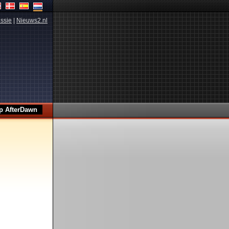
ssie
|
Nieuws2.nl