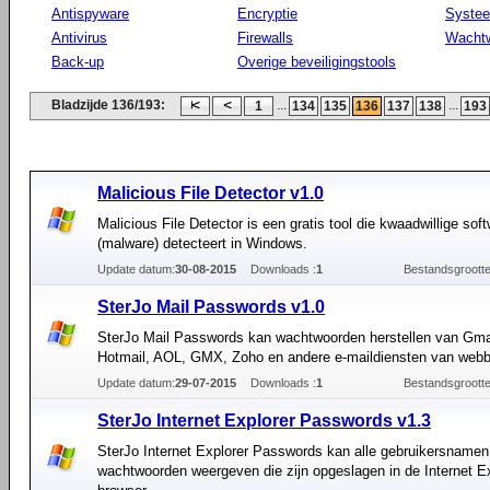
Antispyware
Encryptie
Syste
Antivirus
Firewalls
Wacht
Back-up
Overige beveiligingstools
Bladzijde 136/193:
...
...
1
134
135
136
137
138
193
Malicious File Detector v1.0
Malicious File Detector is een gratis tool die kwaadwillige sof
(malware) detecteert in Windows.
Update datum:
30-08-2015
Downloads :
1
Bestandsgrootte
SterJo Mail Passwords v1.0
SterJo Mail Passwords kan wachtwoorden herstellen van Gma
Hotmail, AOL, GMX, Zoho en andere e-maildiensten van webb
Update datum:
29-07-2015
Downloads :
1
Bestandsgrootte
SterJo Internet Explorer Passwords v1.3
SterJo Internet Explorer Passwords kan alle gebruikersnamen
wachtwoorden weergeven die zijn opgeslagen in de Internet E