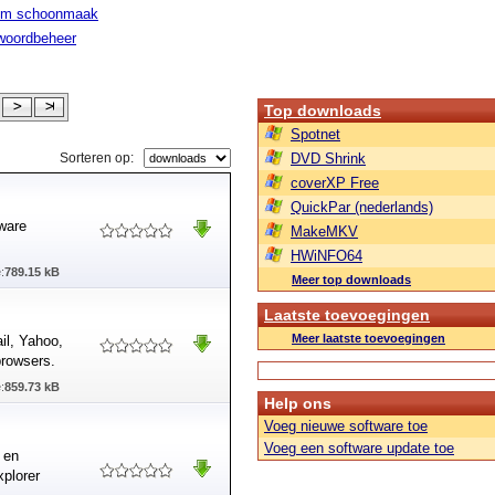
em schoonmaak
woordbeheer
Top downloads
Spotnet
Sorteren op:
DVD Shrink
coverXP Free
QuickPar (nederlands)
tware
MakeMKV
HWiNFO64
:
789.15 kB
Meer top downloads
Laatste toevoegingen
Meer laatste toevoegingen
il, Yahoo,
rowsers.
:
859.73 kB
Help ons
Voeg nieuwe software toe
Voeg een software update toe
 en
xplorer