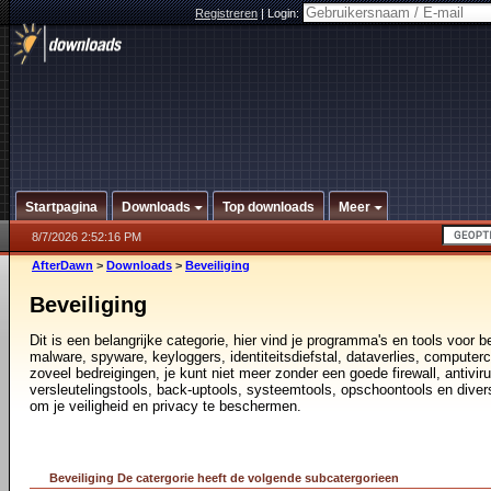
Registreren
|
Login:
Startpagina
Downloads
Top downloads
Meer
8/7/2026 2:52:16 PM
AfterDawn
>
Downloads
>
Beveiliging
Beveiliging
Dit is een belangrijke categorie, hier vind je programma's en tools voor
malware, spyware, keyloggers, identiteitsdiefstal, dataverlies, computerc
zoveel bedreigingen, je kunt niet meer zonder een goede firewall, antivir
versleutelingstools, back-uptools, systeemtools, opschoontools en diver
om je veiligheid en privacy te beschermen.
Beveiliging De catergorie heeft de volgende subcatergorieen