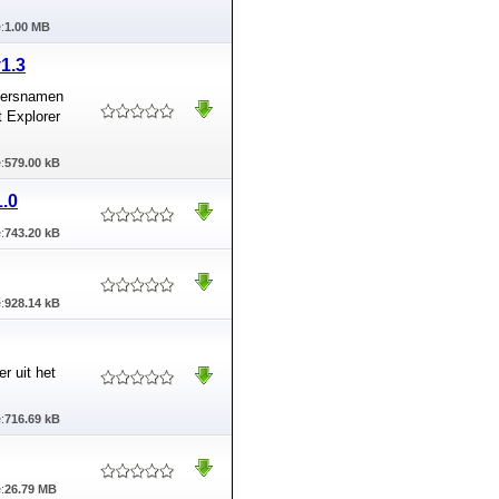
:
1.00 MB
v1.3
ikersnamen
t Explorer
:
579.00 kB
1.0
:
743.20 kB
:
928.14 kB
r uit het
:
716.69 kB
:
26.79 MB