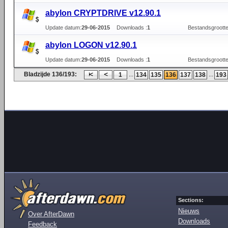
abylon CRYPTDRIVE v12.90.1
Update datum:
29-06-2015
Downloads :
1
Bestandsgrootte
abylon LOGON v12.90.1
Update datum:
29-06-2015
Downloads :
1
Bestandsgrootte
Bladzijde 136/193:
...
...
1
134
135
136
137
138
193
Sections:
Nieuws
Over AfterDawn
Downloads
Feedback