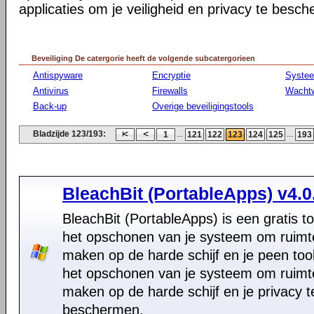
applicaties om je veiligheid en privacy te besc
Beveiliging De catergorie heeft de volgende subcatergorieen
Antispyware
Encryptie
Syste
Antivirus
Firewalls
Wacht
Back-up
Overige beveiligingstools
Bladzijde 123/193:
...
...
1
121
122
123
124
125
193
BleachBit (PortableApps) v4.0
BleachBit (PortableApps) is een gratis to
het opschonen van je systeem om ruimte 
maken op de harde schijf en je peen too
het opschonen van je systeem om ruimte 
maken op de harde schijf en je privacy t
beschermen.