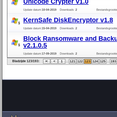
Unicode Crypter v1.0
Update datum:
10-04-2019
Downloads :
2
Bestandsgrootte
KernSafe DiskEncryptor v1.8
Update datum:
15-04-2019
Downloads :
2
Bestandsgrootte
Block Ransomware and Back
v2.1.0.5
Update datum:
17-09-2019
Downloads :
2
Bestandsgrootte
Bladzijde 123/193:
...
...
1
121
122
123
124
125
193