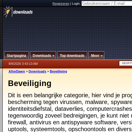
Registreren
|
Login:
Startpagina
Downloads
Top downloads
Meer
8/8/2026 3:43:13 AM
AfterDawn
>
Downloads
>
Beveiliging
Beveiliging
Dit is een belangrijke categorie, hier vind je p
bescherming tegen virussen, malware, spyware
identiteitsdiefstal, dataverlies, computercrashes,
tegenwoordig zoveel bedreigingen, je kunt nie
firewall, antivirus en antispyware software, vers
uptools, systeemtools, opschoontools en diver