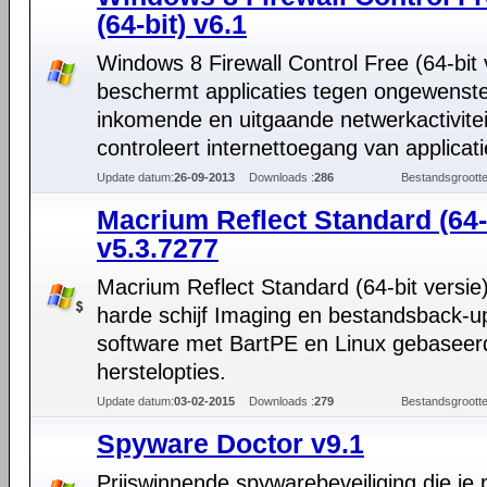
(64-bit) v6.1
Windows 8 Firewall Control Free (64-bit 
beschermt applicaties tegen ongewenst
inkomende en uitgaande netwerkactivite
controleert internettoegang van applicati
Update datum:
26-09-2013
Downloads :
286
Bestandsgrootte
Macrium Reflect Standard (64-
v5.3.7277
Macrium Reflect Standard (64-bit versie)
harde schijf Imaging en bestandsback-u
software met BartPE en Linux gebaseer
herstelopties.
Update datum:
03-02-2015
Downloads :
279
Bestandsgrootte
Spyware Doctor v9.1
Prijswinnende spywarebeveiliging die je 