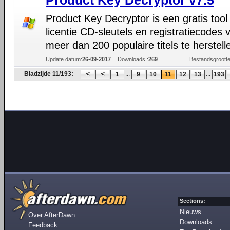
Product Key Decryptor v7.5
Product Key Decryptor is een gratis too
licentie CD-sleutels en registratiecodes 
meer dan 200 populaire titels te herstell
Update datum:
26-09-2017
Downloads :
269
Bestandsgrootte
Bladzijde 11/193:
...
...
1
9
10
11
12
13
193
Sections:
Nieuws
Over AfterDawn
Downloads
Feedback