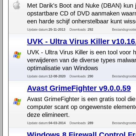
Met Darik's Boot and Nuke (DBAN) kun 
opstartbare CD of DVD aanmaken waar
een harde schijf onherstelbaar kunt wiss
Update datum:
25-11-2013
Downloads :
292
Bestandsgrootte
UVK - Ultra Virus Killer v10.16
UVK - Ultra Virus Killer is een tool voor 
verwijderen van de diverse types malwa
optimalisatie van Windows
Update datum:
12-08-2020
Downloads :
290
Bestandsgrootte
Avast GrimeFighter v9.0.0.59
Avast GrimeFighter is een gratis tool die
computer scant op ongewenste element
deze elimineert.
Update datum:
04-03-2014
Downloads :
289
Bestandsgrootte
Windows 8 Firewall Control F