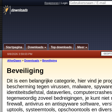
Registreren
|
Login:
Startpagina
Downloads
Top downloads
Meer
8/8/2026 3:59:03 PM
AfterDawn
>
Downloads
>
Beveiliging
Beveiliging
Dit is een belangrijke categorie, hier vind je p
bescherming tegen virussen, malware, spyware
identiteitsdiefstal, dataverlies, computercrashes,
tegenwoordig zoveel bedreigingen, je kunt nie
firewall, antivirus en antispyware software, vers
uptools, systeemtools, opschoontools en diver