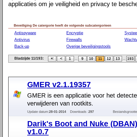
applicaties om je veiligheid en privacy te besc
Beveiliging De catergorie heeft de volgende subcatergorieen
Antispyware
Encryptie
Syste
Antivirus
Firewalls
Wacht
Back-up
Overige beveiligingstools
Bladzijde 11/193:
...
...
1
9
10
11
12
13
193
GMER v2.1.19357
GMER is een applicatie voor het detect
verwijderen van rootkits.
Update datum:
28-01-2014
Downloads :
297
Bestandsgrootte
Darik's Boot and Nuke (DBAN
v1.0.7