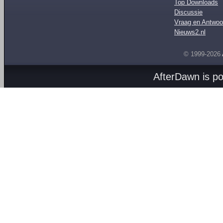
Top Downloads
Discussie
Vraag en Antwoo
Nieuws2.nl
© 1999-2026
AfterDawn is p