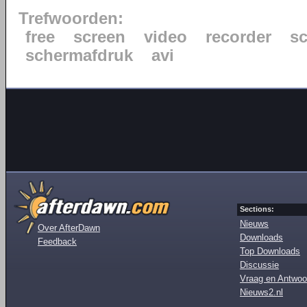
Trefwoorden:
free
screen
video
recorder
s
schermafdruk
avi
Sections:
Nieuws
Over AfterDawn
Downloads
Feedback
Top Downloads
Discussie
Vraag en Antwoo
Nieuws2.nl