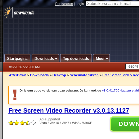
Registreren
|
Login:
Startpagina
Downloads
Top downloads
Meer
8/6/2026 5:26:00 AM
AfterDawn
>
Downloads
>
Desktop
>
Schermafdrukken
>
Free Screen Video Rec
Dit is een oude versie van deze software. Je kunt ook de
v3.0.41.705 (laatste stabi
Free Screen Video Recorder v3.0.13.1127
Ad-supported
DOW
Vista / Win10 / Win7 / Win8 / WinXP