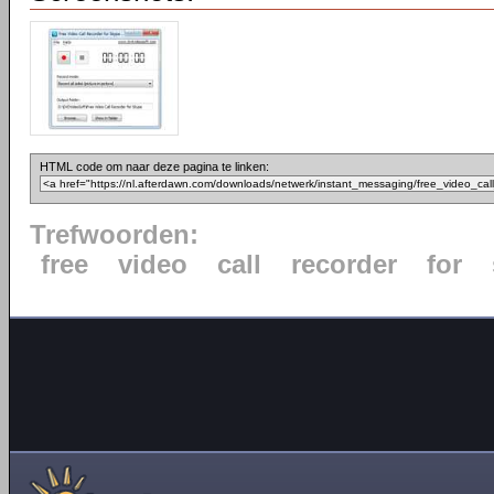
HTML code om naar deze pagina te linken:
Trefwoorden:
free
video
call
recorder
for