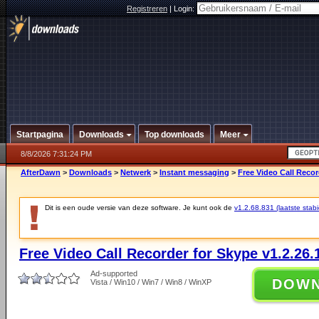
Registreren
|
Login:
Startpagina
Downloads
Top downloads
Meer
8/8/2026 7:31:24 PM
AfterDawn
>
Downloads
>
Netwerk
>
Instant messaging
>
Free Video Call Recor
Dit is een oude versie van deze software. Je kunt ook de
v1.2.68.831 (laatste stabi
Free Video Call Recorder for Skype v1.2.26.
Ad-supported
DOW
Vista / Win10 / Win7 / Win8 / WinXP