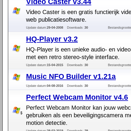
Video Caster v3.44
Video Caster is een gratis functierijk vid
web publicatiesoftware.
Update datum:
29-04-2008
Downloads :
30
Bestandsgrootte
HQ-Player v3.2
HQ-Player is een unieke audio- en video
met een retro stereo-style interface.
Update datum:
15-04-2015
Downloads :
30
Bestandsgrootte
Music NFO Builder v1.21a
Update datum:
04-08-2016
Downloads :
30
Bestandsgrootte
Perfect Webcam Monitor v4.6
Perfect Webcam Monitor kan jouw web
gebruiken als een beveiligingscamera m
motion detectie.
Update datum:
28-03-2019
Downloads :
29
Bestandsgrootte