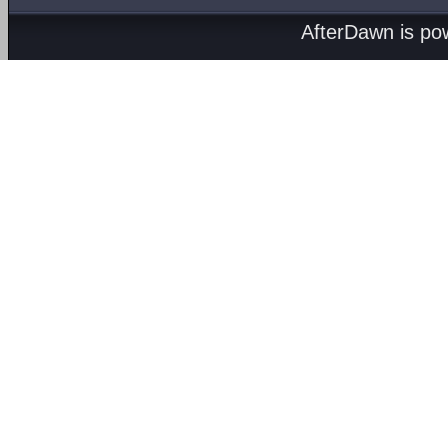
AfterDawn is p