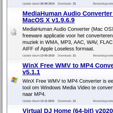
Update datum:
26-08-2014
Downloads :
31
Bestandsgrootte
MediaHuman Audio Converter 
MacOS X v1.9.6.9
MediaHuman Audio Converter (Mac OSX
freeware applicatie voor het converteren
muziek in WMA, MP3, AAC, WAV, FLA
AIFF of Apple Loseless formaat.
Update datum:
13-05-2019
Downloads :
31
Bestandsgrootte
WinX Free WMV to MP4 Conve
v5.1.1
WinX Free WMV to MP4 Converter is ee
tool om Windows Media Video te conver
naar MP4.
Update datum:
13-11-2015
Downloads :
31
Bestandsgrootte
Virtual DJ Home (64-bit) v2020