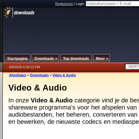
Registreren
|
Login:
Startpagina
Downloads
Top downloads
Meer
8/8/2026 6:59:22 PM
AfterDawn
>
Downloads
>
Video & Audio
Video & Audio
In onze
Video & Audio
categorie vind je de be
shareware programma's voor het afspelen van 
audiobestanden, het beheren, converteren van
en bewerken, de nieuwste codecs en mediaspe