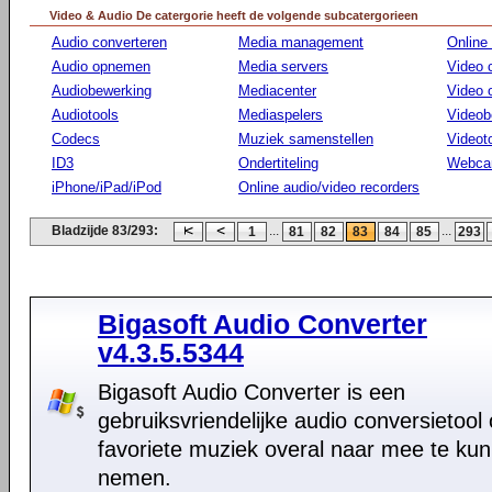
Video & Audio De catergorie heeft de volgende subcatergorieen
Audio converteren
Media management
Online
Audio opnemen
Media servers
Video 
Audiobewerking
Mediacenter
Video
Audiotools
Mediaspelers
Videob
Codecs
Muziek samenstellen
Videot
ID3
Ondertiteling
Webca
iPhone/iPad/iPod
Online audio/video recorders
Bladzijde 83/293:
...
...
1
81
82
83
84
85
293
Bigasoft Audio Converter
v4.3.5.5344
Bigasoft Audio Converter is een
gebruiksvriendelijke audio conversietool
favoriete muziek overal naar mee te ku
nemen.