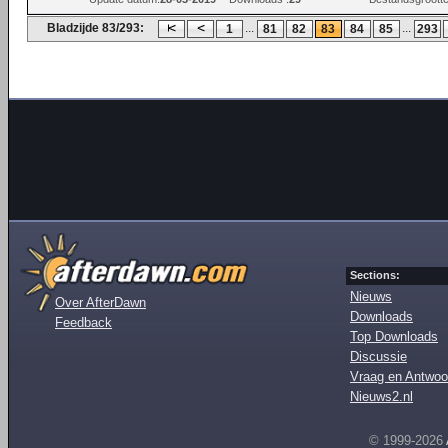
Bladzijde 83/293:
...
...
1
81
82
83
84
85
293
Sections:
Nieuws
Over AfterDawn
Downloads
Feedback
Top Downloads
Discussie
Vraag en Antwoo
Nieuws2.nl
© 1999-2026