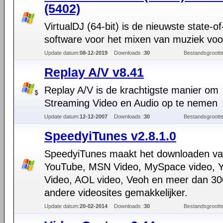
(5402)
VirtualDJ (64-bit) is de nieuwste state-of
software voor het mixen van muziek voor
Update datum:
08-12-2019
Downloads :
30
Bestandsgrootte
Replay A/V v8.41
Replay A/V is de krachtigste manier om
Streaming Video en Audio op te nemen
Update datum:
12-12-2007
Downloads :
30
Bestandsgrootte
SpeedyiTunes v2.8.1.0
SpeedyiTunes maakt het downloaden v
YouTube, MSN Video, MySpace video, 
Video, AOL video, Veoh en meer dan 30
andere videosites gemakkelijker.
Update datum:
20-02-2014
Downloads :
30
Bestandsgrootte