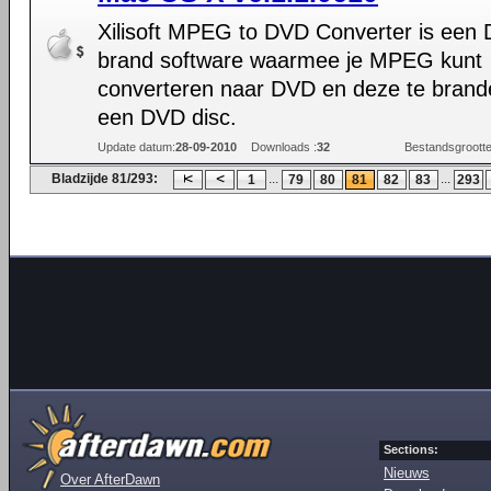
Xilisoft MPEG to DVD Converter is een
brand software waarmee je MPEG kunt
converteren naar DVD en deze te brand
een DVD disc.
Update datum:
28-09-2010
Downloads :
32
Bestandsgrootte
Bladzijde 81/293:
...
...
1
79
80
81
82
83
293
Sections:
Nieuws
Over AfterDawn