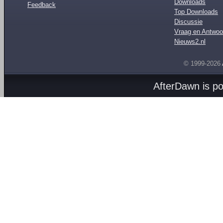
Downloads
Feedback
Top Downloads
Discussie
Vraag en Antwoo
Nieuws2.nl
© 1999-2026
AfterDawn is p