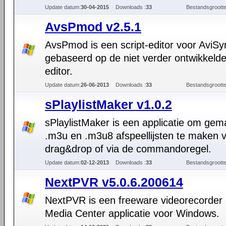
Update datum:
30-04-2015
Downloads :
33
Bestandsgrootte
AvsPmod v2.5.1
AvsPmod is een script-editor voor AviSy
gebaseerd op de niet verder ontwikkeld
editor.
Update datum:
26-06-2013
Downloads :
33
Bestandsgrootte
sPlaylistMaker v1.0.2
sPlaylistMaker is een applicatie om gema
.m3u en .m3u8 afspeellijsten te maken v
drag&drop of via de commandoregel.
Update datum:
02-12-2013
Downloads :
33
Bestandsgrootte
NextPVR v5.0.6.200614
NextPVR is een freeware videorecorder
Media Center applicatie voor Windows.