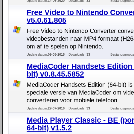
Update datum:
14-06-2020
Downloads :
33
Bestandsgrootte
Free Video to Nintendo Conve
v5.0.61.805
Free Video to Nintendo Converter conve
videobestanden naar MP4 formaat (H26
om af te spelen op Nintendo.
Update datum:
09-08-2015
Downloads :
33
Bestandsgrootte
MediaCoder Handsets Edition 
bit) v0.8.45.5852
MediaCoder Handsets Edition (64-bit) is
speciale versie van MediaCoder om vide
converteren voor mobiele telefoon
Update datum:
27-07-2016
Downloads :
33
Bestandsgrootte
Media Player Classic - BE (po
64-bit) v1.5.2