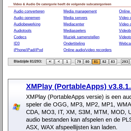
Video & Audio De catergorie heeft de volgende subcatergorieen
Audio converteren
Media management
Online
Audio opnemen
Media servers
Video 
Audiobewerking
Mediacenter
Video
Audiotools
Mediaspelers
Videob
Codecs
Muziek samenstellen
Videot
ID3
Ondertiteling
Webca
iPhone/iPad/iPod
Online audio/video recorders
Bladzijde 81/293:
...
...
1
79
80
81
82
83
293
XMPlay (PortableApps) v3.8.1
XMPlay (PortableApps versie) is een au
speler die OGG, MP3, MP2, MP1, WMA
CDA, MO3, IT, XM, S3M, MTM, MOD,
audio bestanden kan afspelen en de PL
ASX, WAX afspeellijsten kan laden.