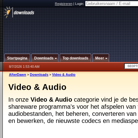
Registreren
|
Login:
Startpagina
Downloads
Top downloads
Meer
8/7/2026 1:53:40 AM
AfterDawn
>
Downloads
>
Video & Audio
Video & Audio
In onze
Video & Audio
categorie vind je de be
shareware programma's voor het afspelen van 
audiobestanden, het beheren, converteren van
en bewerken, de nieuwste codecs en mediaspe